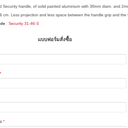
 Security handle, of solid painted aluminium with 30mm diam. and 2
6 cm. Less projection and less space between the handle grip and the ve
ide
:
Security 31-46-S
แบบฟอร์มสั่งซื้อ
*
่อ
*