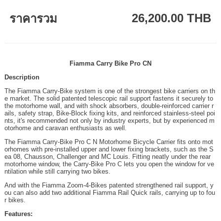
26,200.00 THB
ราคารวม
Fiamma Carry Bike Pro CN
Description
The Fiamma Carry-Bike system is one of the strongest bike carriers on th
e market. The solid patented telescopic rail support fastens it securely to
the motorhome wall, and with shock absorbers, double-reinforced carrier r
ails, safety strap, Bike-Block fixing kits, and reinforced stainless-steel poi
nts, it's recommended not only by industry experts, but by experienced m
otorhome and caravan enthusiasts as well.
The Fiamma Carry-Bike Pro C N Motorhome Bicycle Carrier fits onto mot
orhomes with pre-installed upper and lower fixing brackets, such as the S
ea 08, Chausson, Challenger and MC Louis. Fitting neatly under the rear
motorhome window, the Carry-Bike Pro C lets you open the window for ve
ntilation while still carrying two bikes.
And with the Fiamma Zoom-4-Bikes patented strengthened rail support, y
ou can also add two additional Fiamma Rail Quick rails, carrying up to fou
r bikes.
Features: