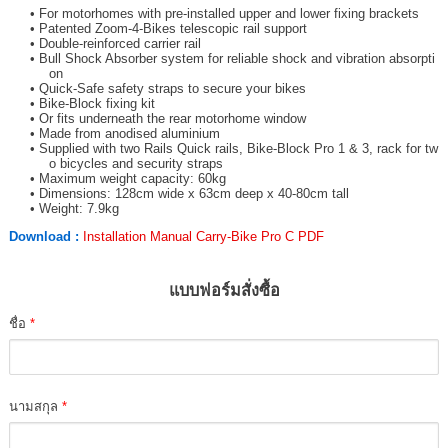
For motorhomes with pre-installed upper and lower fixing brackets
Patented Zoom-4-Bikes telescopic rail support
Double-reinforced carrier rail
Bull Shock Absorber system for reliable shock and vibration absorpti
on
Quick-Safe safety straps to secure your bikes
Bike-Block fixing kit
Or fits underneath the rear motorhome window
Made from anodised aluminium
Supplied with two Rails Quick rails, Bike-Block Pro 1 & 3, rack for tw
o bicycles and security straps
Maximum weight capacity: 60kg
Dimensions: 128cm wide x 63cm deep x 40-80cm tall
Weight: 7.9kg
Download :
Installation Manual Carry-Bike Pro C PDF
แบบฟอร์มสั่งซื้อ
ชื่อ
*
นามสกุล
*